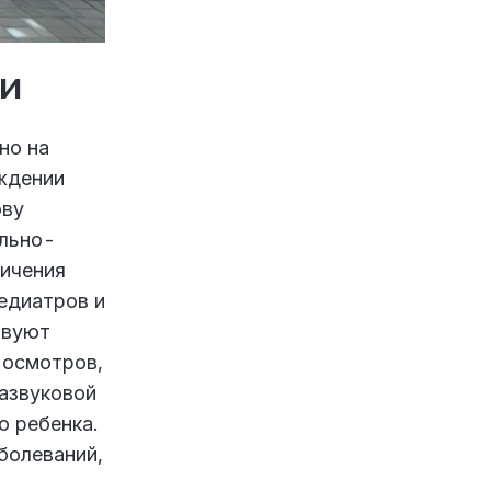
и
но на
еждении
ову
ально-
ничения
педиатров и
твуют
 осмотров,
развуковой
о ребенка.
болеваний,