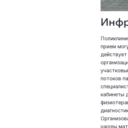
Инфр
Поликлини
прием могу
действует 
организац
участковый
потоков па
специалист
кабинеты 
физиотерап
диагностик
Организов
школы мат