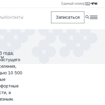
Единый номер
122
ты
Контакты
Записаться
3 года,
ты
растущего
селения,
дью 10 500
лые
омфортные
ти, а
езным.