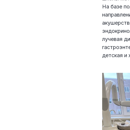
На базе п
направлени
акушерство
эндокринол
лучевая ди
гастроэнте
детская и 