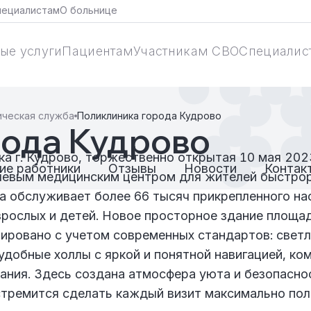
пециалистам
О больнице
ые услуги
Пациентам
Участникам СВО
Специалис
ическая служба
Поликлиника города Кудрово
ода Кудрово
а г. Кудрово, торжественно открытая 10 мая 202
ие работники
Отзывы
Новости
Контак
чевым медицинским центром для жителей быстро
а обслуживает более 66 тысяч прикрепленного на
зрослых и детей. Новое просторное здание площа
тировано с учетом современных стандартов: свет
удобные холлы с яркой и понятной навигацией, к
ания. Здесь создана атмосфера уюта и безопаснос
стремится сделать каждый визит максимально пол