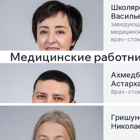
Школяр
Василь
заведующ
медицинск
врач-сто
Медицинские работн
Ахмедб
Астарх
Врач-сто
Гришун
Никола