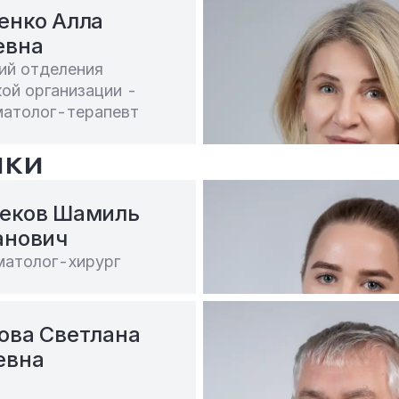
енко Алла
евна
ий отделения
ой организации -
матолог-терапевт
ики
еков Шамиль
анович
матолог-хирург
ова Светлана
евна