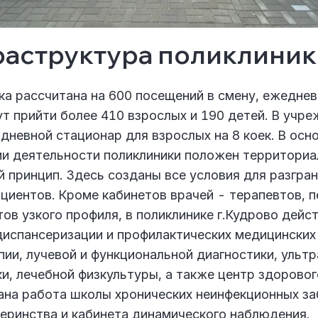
аструктура поликлиник
ка рассчитана на 600 посещений в смену, ежеднев
т прийти более 410 взрослых и 190 детей. В учр
дневной стационар для взрослых на 8 коек. В осн
ии деятельности поликлиники положен территори
 принцип. Здесь созданы все условия для разгра
циентов. Кроме кабинетов врачей - терапевтов, 
ов узкого профиля, в поликлинике г.Кудрово дейс
диспансеризации и профилактических медицинских
ии, лучевой и функциональной диагностики, ульт
и, лечебной физкультуры, а также центр здоровог
ана работа школы хронических неинфекционных за
еринства и кабинета динамического наблюдения.