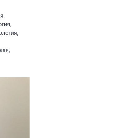
я,
огия,
ология,
кая,