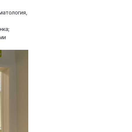
матология,
нка;
ми