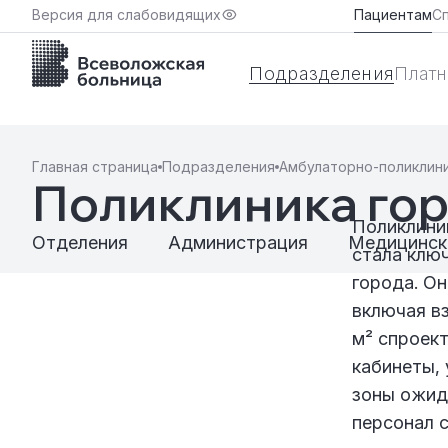
Версия для слабовидящих
Пациентам
С
Подразделения
Платн
Главная страница
Подразделения
Амбулаторно-поликлин
Поликлиника гор
Поликлиник
Отделения
Администрация
Медицинск
стала клю
города. Он
включая в
м² спроек
кабинеты, 
зоны ожид
персонал 