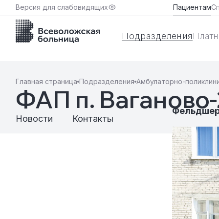
Версия для слабовидящих
Пациентам
С
Подразделения
Платн
Главная страница
Подразделения
Амбулаторно-поликлин
ФАП п. Ваганово
Фельдшер
Новости
Контакты