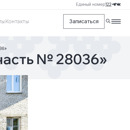
Единый номер
122
ты
Контакты
Записаться
036»
 часть № 28036»