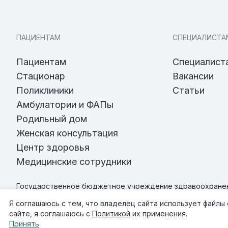
ПАЦИЕНТАМ
СПЕЦИАЛИСТА
Пациентам
Специалист
Стационар
Вакансии
Поликлиники
Статьи
Амбулатории и ФАПы
Родильный дом
Женская консультация
Центр здоровья
Медицинские сотрудники
Государственное бюджетное учреждение здравоохранен
«Всеволожская клиническая межрайонная больница»
Я соглашаюсь с тем, что владелец сайта использует файлы
©
2026
ГБУЗ ЛО "Всеволожская КМБ"
сайте, я соглашаюсь с
Политикой
их применения.
Старая версия сайта
Принять