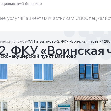
пециалистам
О больнице
ые услуги
Пациентам
Участникам СВО
Специалис
ическая служба
ФАП п. Ваганово-2, ФКУ «Воинская часть № 28
-2, ФКУ «Воинская
ско-акушерский пункт Ваганово