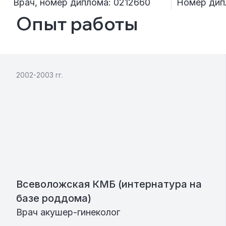
Врач, номер диплома: 0212660
Номер дипл
Опыт работы
2002-2003 гг.
Всеволожская КМБ (интернатура на
базе роддома)
Врач акушер-гинеколог