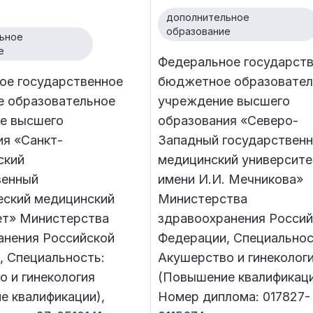
дополнительное
образование
ьное
е
Федеральное государст
ое государственное
бюджетное образовател
 образовательное
учреждение высшего
е высшего
образования «Северо-
ия «Санкт-
Западный государствен
ский
медицинский университе
венный
имени И.И. Мечникова»
еский медицинский
Министерства
ет» Министерства
здравоохранения Россий
анения Российской
Федерации, Специальнос
, Специальность:
Акушерство и гинеколог
 и гинекология
(Повышение квалификаци
е квалификации),
Номер диплома: 017827-