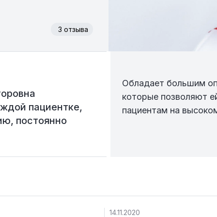
3
отзыва
Обладает большим оп
торовна
которые позволяют е
аждой пациентке,
пациентам на высоком
ию, постоянно
14.11.2020