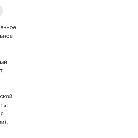
венное
ьное
ный
т
ской
ть:
ия
и),