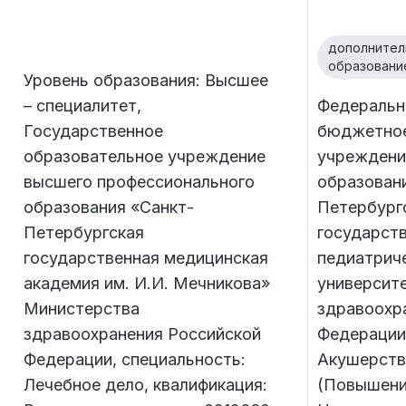
дополнител
образовани
Уровень образования: Высшее
– специалитет,
Федеральн
Государственное
бюджетное
образовательное учреждение
учреждени
высшего профессионального
образован
образования «Санкт-
Петербург
Петербургская
государст
государственная медицинская
педиатрич
академия им. И.И. Мечникова»
университ
Министерства
здравоохр
здравоохранения Российской
Федерации
Федерации, специальность:
Акушерство
Лечебное дело, квалификация:
(Повышени