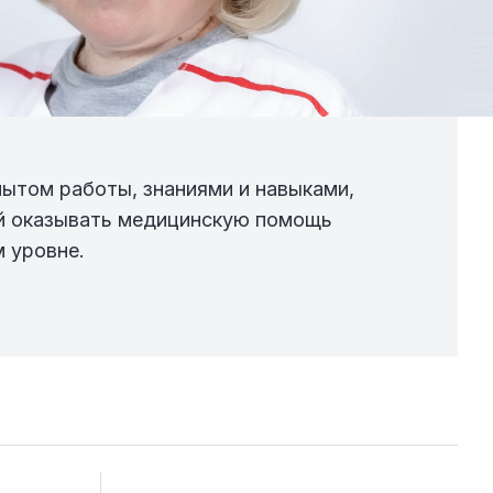
ИН
ытом работы, знаниями и навыками,
Пр
й оказывать медицинскую помощь
ве
 уровне.
ра
ВМ