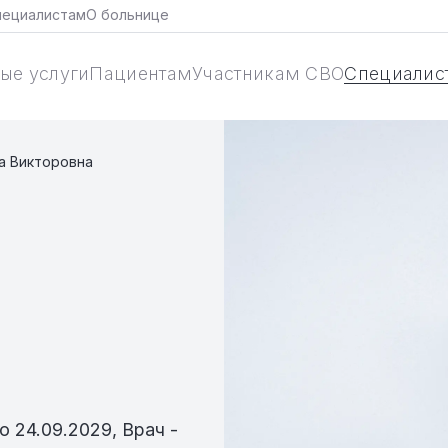
пециалистам
О больнице
ые услуги
Пациентам
Участникам СВО
Специалис
а Викторовна
о 24.09.2029, Врач -