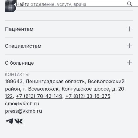
Найти
отделение, услугу, врача
Пациентам
Пациентам
Специалистам
Стационар
Специалистам
О больнице
КОНТАКТЫ
Поликлиники
Вакансии
О больнице
188643, Ленинградская область, Всеволожский
район, г. Всеволожск, Колтушское шоссе, д. 20
Амбулатории и ФАПы
Статьи
Пресс-служба
122
,
+7 (813) 70-43-149
,
+7 (812) 33-16-375
cmo@vkmb.ru
press@vkmb.ru
Родильный дом
Новости
Женская консультация
Документы