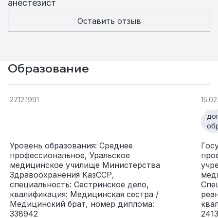
анестезист
Оставить отзыв
Образование
27.12.1991
15.02
до
об
Уровень образования: Среднее
Гос
профессиональное, Уральское
про
медицинское училище Министерства
учр
Здравоохранения КазССР,
мед
специальность: Сестринское дело,
Спе
квалификация: Медицинская сестра /
реа
Медицинский брат, номер диплома:
ква
338942
241