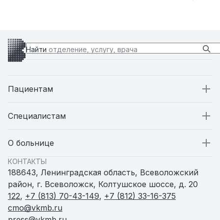
Найти
отделение, услугу, врача
Пациентам
Пациентам
Специалистам
Стационар
Специалистам
О больнице
КОНТАКТЫ
Поликлиники
Вакансии
О больнице
188643, Ленинградская область, Всеволожский
район, г. Всеволожск, Колтушское шоссе, д. 20
Амбулатории и ФАПы
Статьи
Пресс-служба
122
,
+7 (813) 70-43-149
,
+7 (812) 33-16-375
cmo@vkmb.ru
press@vkmb.ru
Родильный дом