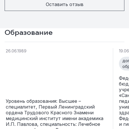
Оставить отзыв
Образование
26.06.1989
19.06
до
об
Фед
бюд
учр
«Са
Уровень образования: Высшее –
пед
специалитет, Первый Ленинградский
уни
ордена Трудового Красного Знамени
здр
медицинский институт имени академика
Фед
И.П. Павлова, специальность: Лечебное
и г