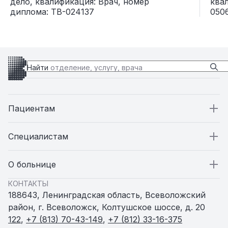
дело, квалификация: Врач, номер
ква
диплома: ТВ-024137
050
Найти
отделение, услугу, врача
Пациентам
Пациентам
Специалистам
Стационар
Специалистам
О больнице
КОНТАКТЫ
Поликлиники
Вакансии
О больнице
188643, Ленинградская область, Всеволожский
район, г. Всеволожск, Колтушское шоссе, д. 20
Амбулатории и ФАПы
Статьи
Пресс-служба
122
,
+7 (813) 70-43-149
,
+7 (812) 33-16-375