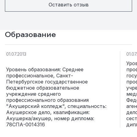
Оставить отзыв
Образование
01.07.2013
01.07
Уро
Уровень образования: Среднее
про
профессиональное, Санкт-
гос
Петербургское государственное
про
бюджетное образовательное
учр
учреждение среднего
мед
профессионального образования
Фед
"Акушерский колледж", специальность:
аге
Акушерское дело, квалификация:
дел
Акушерка/акушер, номер диплома:
сес
78СПА-0014316
дип