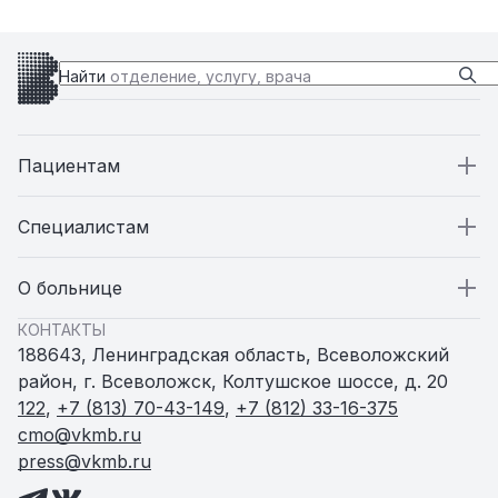
Найти
отделение, услугу, врача
Пациентам
Пациентам
Специалистам
Стационар
Специалистам
О больнице
КОНТАКТЫ
Поликлиники
Вакансии
О больнице
188643, Ленинградская область, Всеволожский
район, г. Всеволожск, Колтушское шоссе, д. 20
Амбулатории и ФАПы
Статьи
Пресс-служба
122
,
+7 (813) 70-43-149
,
+7 (812) 33-16-375
cmo@vkmb.ru
press@vkmb.ru
Родильный дом
Новости