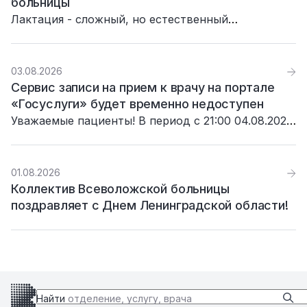
больницы
Лактация - сложный, но естественный
биологический механизм. Она одновременно
решает две важные задачи: питает малыша и
помогает маме восстановиться после родов.
03.08.2026
Сервис записи на прием к врачу на портале
«Госуслуги» будет временно недоступен
Уважаемые пациенты! В период с 21:00 04.08.2026
до 03:00 05.08.2026 сервис записи на прием к
врачу на портале «Госуслуги» будет недоступен в
связи с проведением плановых технических
01.08.2026
работ.
Коллектив Всеволожской больницы
поздравляет с Днем Ленинградской области!
Найти
отделение, услугу, врача