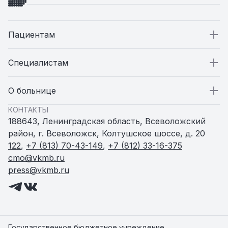
Пациентам
Пациентам
Специалистам
Стационар
Специалистам
О больнице
КОНТАКТЫ
Поликлиники
Вакансии
О больнице
188643, Ленинградская область, Всеволожский
район, г. Всеволожск, Колтушское шоссе, д. 20
Амбулатории и ФАПы
Статьи
Пресс-служба
122
,
+7 (813) 70-43-149
,
+7 (812) 33-16-375
cmo@vkmb.ru
press@vkmb.ru
Родильный дом
Новости
Женская консультация
Документы
Центр здоровья
Контакты
Государственное бюджетное учреждение