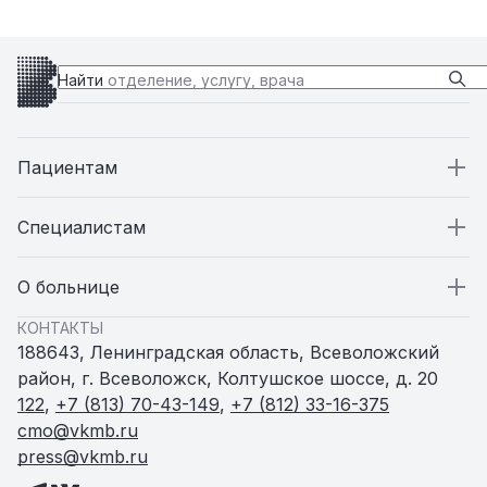
Найти
отделение, услугу, врача
Пациентам
Пациентам
Специалистам
Стационар
Специалистам
О больнице
КОНТАКТЫ
Поликлиники
Вакансии
О больнице
188643, Ленинградская область, Всеволожский
район, г. Всеволожск, Колтушское шоссе, д. 20
Амбулатории и ФАПы
Статьи
Пресс-служба
122
,
+7 (813) 70-43-149
,
+7 (812) 33-16-375
cmo@vkmb.ru
press@vkmb.ru
Родильный дом
Новости