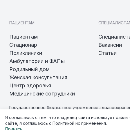
ПАЦИЕНТАМ
СПЕЦИАЛИСТА
Пациентам
Специалист
Стационар
Вакансии
Поликлиники
Статьи
Амбулатории и ФАПы
Родильный дом
Женская консультация
Центр здоровья
Медицинские сотрудники
Государственное бюджетное учреждение здравоохранен
«Всеволожская клиническая межрайонная больница»
Я соглашаюсь с тем, что владелец сайта использует файлы
©
2026
ГБУЗ ЛО "Всеволожская КМБ"
сайте, я соглашаюсь с
Политикой
их применения.
Старая версия сайта
Принять