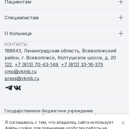
Сводная ведомость 2024
Пациентам
PDF
Пациентам
Специалистам
Сводная ведомость 2021_
Стационар
Специалистам
О больнице
PDF
КОНТАКТЫ
Сводная ведомость 2021
Поликлиники
Вакансии
О больнице
188643, Ленинградская область, Всеволожский
район, г. Всеволожск, Колтушское шоссе, д. 20
PDF
Амбулатории и ФАПы
Статьи
Пресс-служба
122
,
+7 (813) 70-43-149
,
+7 (812) 33-16-375
Сводная ведомость 2020
cmo@vkmb.ru
press@vkmb.ru
Родильный дом
Новости
PDF
Перечень рабочих мест, на которых
Женская консультация
Документы
прводилась специальная оценка условий труда
Центр здоровья
Контакты
Государственное бюджетное учреждение
PDF
здравоохранения Ленинградской области «Всеволожская
Перечень рекомендуемых мероприятий по
клиническая межрайонная больница»
Я соглашаюсь с тем, что владелец сайта использует
Медицинские сотрудники
улучшению условий труда в ГБУЗ ЛО ВКМБ
©
2026
ГБУЗ ЛО "Всеволожская КМБ"
файлы cookie для повышения удобства работы на