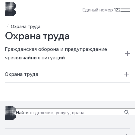
Единый номер
122
Охрана труда
Охрана труда
Гражданская оборона и предупреждение
чрезвычайных ситуаций
Охрана труда
PDF
Приказ № 246 "Об организации ГО.."
PDF
PDF
График проведения измерений в рамках
Приказ № 108 "Об РСЧС.."
проведения специальной оценки условий
труда в 2026 году
Найти
отделение, услугу, врача
PDF