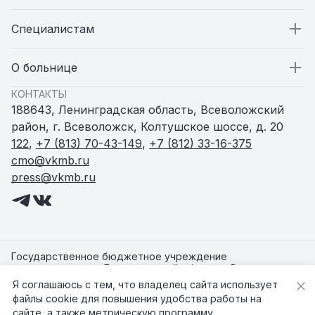
Пациентам
Специалистам
Стационар
Специалистам
О больнице
КОНТАКТЫ
Поликлиники
Вакансии
О больнице
188643, Ленинградская область, Всеволожский
район, г. Всеволожск, Колтушское шоссе, д. 20
Амбулатории и ФАПы
Статьи
Пресс-служба
122
,
+7 (813) 70-43-149
,
+7 (812) 33-16-375
cmo@vkmb.ru
press@vkmb.ru
Родильный дом
Новости
Женская консультация
Документы
Центр здоровья
Контакты
Государственное бюджетное учреждение
здравоохранения Ленинградской области «Всеволожская
клиническая межрайонная больница»
Я соглашаюсь с тем, что владелец сайта использует
Медицинские сотрудники
©
2026
ГБУЗ ЛО "Всеволожская КМБ"
файлы cookie для повышения удобства работы на
Старая версия сайта
сайте, а также метрическую программу