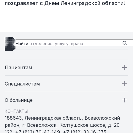
поздравляет с Днем Ленинградской области!
Найти
отделение, услугу, врача
Пациентам
Пациентам
Специалистам
Стационар
Специалистам
О больнице
КОНТАКТЫ
Поликлиники
Вакансии
О больнице
188643, Ленинградская область, Всеволожский
район, г. Всеволожск, Колтушское шоссе, д. 20
Амбулатории и ФАПы
Статьи
Пресс-служба
122
,
+7 (813) 70-43-149
,
+7 (812) 33-16-375