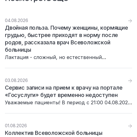
04.08.2026
Двойная польза. Почему женщины, кормящие
грудью, быстрее приходят в норму после
родов, рассказала врач Всеволожской
больницы
Лактация - сложный, но естественный
биологический механизм. Она одновременно
решает две важные задачи: питает малыша и
помогает маме восстановиться после родов.
03.08.2026
Сервис записи на прием к врачу на портале
«Госуслуги» будет временно недоступен
Уважаемые пациенты! В период с 21:00 04.08.2026
до 03:00 05.08.2026 сервис записи на прием к
врачу на портале «Госуслуги» будет недоступен в
связи с проведением плановых технических
01.08.2026
работ.
Коллектив Всеволожской больницы