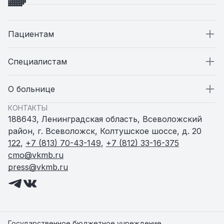
Пациентам
Пациентам
Специалистам
Стационар
Специалистам
О больнице
КОНТАКТЫ
Поликлиники
Вакансии
О больнице
188643, Ленинградская область, Всеволожский
район, г. Всеволожск, Колтушское шоссе, д. 20
Амбулатории и ФАПы
Статьи
Пресс-служба
122
,
+7 (813) 70-43-149
,
+7 (812) 33-16-375
cmo@vkmb.ru
press@vkmb.ru
Родильный дом
Новости
Женская консультация
Документы
Центр здоровья
Контакты
Государственное бюджетное учреждение