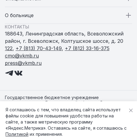
Стационар
Специалистам
О больнице
КОНТАКТЫ
Поликлиники
Вакансии
О больнице
188643, Ленинградская область, Всеволожский
район, г. Всеволожск, Колтушское шоссе, д. 20
Амбулатории и ФАПы
Статьи
Пресс-служба
122
,
+7 (813) 70-43-149
,
+7 (812) 33-16-375
cmo@vkmb.ru
press@vkmb.ru
Родильный дом
Новости
Женская консультация
Документы
Центр здоровья
Контакты
Государственное бюджетное учреждение
здравоохранения Ленинградской области «Всеволожская
клиническая межрайонная больница»
Я соглашаюсь с тем, что владелец сайта использует
Медицинские сотрудники
©
2026
ГБУЗ ЛО "Всеволожская КМБ"
файлы cookie для повышения удобства работы на
Старая версия сайта
сайте, а также метрическую программу
Политика конфиденциальности
«Яндекс.Метрика». Оставаясь на сайте, я соглашаюсь с
Карта сайта
Политикой
их применения.
Разработка
Фанк.