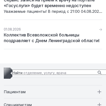
«Госуслуги» будет временно недоступен
Уважаемые пациенты! В период с 21:00 04.08.2026
до 03:00 05.08.2026 сервис записи на прием к
врачу на портале «Госуслуги» будет недоступен в
связи с проведением плановых технических
01.08.2026
работ.
Коллектив Всеволожской больницы
поздравляет с Днем Ленинградской области!
Найти
отделение, услугу, врача
Пациентам
Пациентам
Специалистам