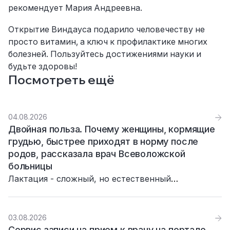
рекомендует Мария Андреевна.
Открытие Виндауса подарило человечеству не
просто витамин, а ключ к профилактике многих
болезней. Пользуйтесь достижениями науки и
будьте здоровы!
Посмотреть ещё
04.08.2026
Двойная польза. Почему женщины, кормящие
грудью, быстрее приходят в норму после
родов, рассказала врач Всеволожской
больницы
Лактация - сложный, но естественный
биологический механизм. Она одновременно
решает две важные задачи: питает малыша и
помогает маме восстановиться после родов.
03.08.2026
Сервис записи на прием к врачу на портале